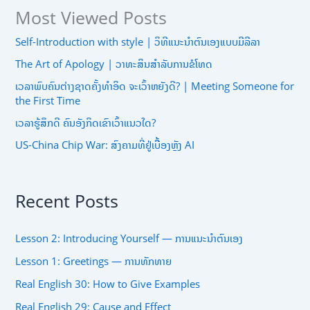
Most Viewed Posts
Self-Introduction with style | ວິທີແນະນຳຕົນເອງແບບມີລີລາ
The Art of Apology | ວາທະສິນສຳລັບການຂໍໂທດ
ເວລາພົບຄົນຕ່າງຊາດຄັ້ງທຳອິດ ຈະເວົ້າຫຍັງດີ? | Meeting Someone for
the First Time
ເວລາຮູ້ສຶກດີ ຄົນອັງກິດເຂົາເວົ້າແນວໃດ?
US-China Chip War: ສົງຄາມທີ່ຢູ່ເບື້ອງຫຼັງ AI
Recent Posts
Lesson 2: Introducing Yourself — ການແນະນຳຕົນເອງ
Lesson 1: Greetings — ການທັກທາຍ
Real English 30: How to Give Examples
Real English 29: Cause and Effect