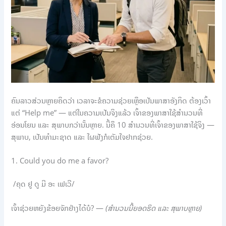
ຄົນລາວສ່ວນຫຼາຍຄິດວ່າ ເວລາຈະຂໍຄວາມຊ່ວຍເຫຼືອເປັນພາສາອັງກິດ ຕ້ອງເວົ້າ
ແຕ່ “Help me” — ແຕ່ໃນຄວາມເປັນຈິງແລ້ວ ເຈົ້າຂອງພາສາໃຊ້ສຳນວນທີ່
ອ່ອນໂຍນ ແລະ ສຸພາບກວ່ານັ້ນຫຼາຍ. ນີ້ຄື 10 ສຳນວນທີ່ເຈົ້າຂອງພາສາໃຊ້ຈິງ —
ສຸພາບ, ເປັນທຳມະຊາດ ແລະ ໃຜຟັງກໍເຕັມໃຈຢາກຊ່ວຍ.
1. Could you do me a favor?
/ຄຸດ ຢູ ດູ ມີ ອະ ເຟເວີ/
ເຈົ້າຊ່ວຍຫຍັງຂ້ອຍຈັກຢ່າງໄດ້ບໍ? —
(ສຳນວນນີ້ຍອດຮິດ ແລະ ສຸພາບຫຼາຍ)