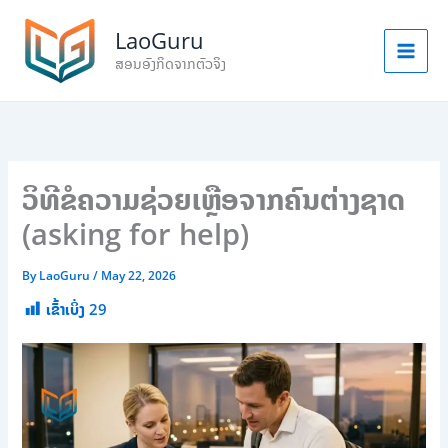
S
Skip
e
to
LaoGuru
a
content
ສອນອັງກິດຈາກຕົວຈິງ
r
c
h
ວິທີຂໍຄວາມຊ່ວຍເຫຼືອຈາກຄົນຕ່າງຊາດ
(asking for help)
By
LaoGuru
/
May 22, 2026
ເຂົ້າເບິ່ງ
29