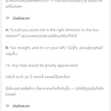
ຊ່ວຍແນະນຳທາງໃຫ້ຂ້ອຍແດ່ໄດ້ບໍ? —
(ໃຊ້ໄດ້ທັງການຖາມທາງ ຫຼື ຖາມຫາວິທີ
ແກ້ໄຂບັນຫາ.
ບົດສົນທະນາ:
A:
“Could you point me in the right direction to the bus
station?”
(ຊ່ວຍບອກທາງໄປສະຖານີລົດເມໃຫ້ແດ່ໄດ້ບໍ?)
B:
“Go straight, and it’s on your left.”
(ໄປຊື່ໆ, ມັນຈະຢູ່ທາງຊ້າຍມື
ຂອງເຈົ້າ.)
10. Any help would be greatly appreciated
/ເອັນນີ ເຮວປ໌ ວຸດ ບີ ເກຣດລີ ແອບພຣີຊີເອດທິດ/
ຖ້າມີການຊ່ວຍເຫຼືອໃດໆ ຂ້ອຍຈະຂອບໃຈເປັນຢ່າງຍິ່ງ —
(ມັກໃຊ້ຂຽນລົງທ້າຍໃນ
Email)
ບົດສົນທະນາ: