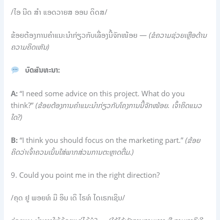
/ໄອ ນີດ ສຳ ແອດວາຍສ ອອນ ດິດສ/
ຂ້ອຍຕ້ອງການຄຳແນະນຳກ່ຽວກັບເລື່ອງນີ້ຈັກໜ້ອຍ —
(ຂໍຄວາມຊ່ວຍເຫຼືອດ້ານ
ຄວາມຄິດເຫັນ)
ບົດສົນທະນາ:
A:
“I need some advice on this project. What do you
think?”
(ຂ້ອຍຕ້ອງການຄຳແນະນຳກ່ຽວກັບໂຄງການນີ້ຈັກໜ້ອຍ. ເຈົ້າຄິດແນວ
ໃດ?)
B:
“I think you should focus on the marketing part.”
(ຂ້ອຍ
ຄິດວ່າເຈົ້າຄວນເນັ້ນໃສ່ພາກສ່ວນການຕະຫຼາດຕື່ມ.)
9. Could you point me in the right direction?
/ຄຸດ ຢູ ພອຍທ໌ ມີ ອິນ ເດິ ໄຣທ໌ ໄດເຣກເຊິນ/