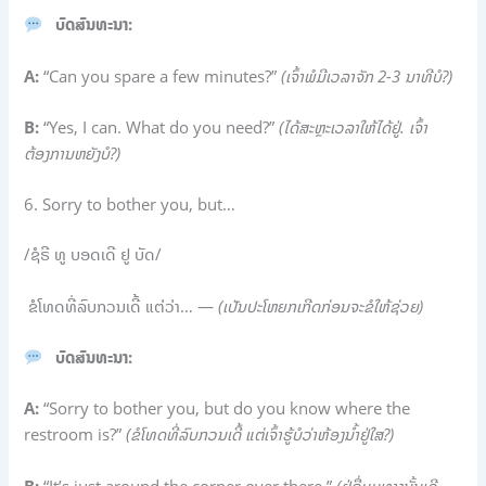
ບົດສົນທະນາ:
A:
“Can you spare a few minutes?”
(ເຈົ້າພໍມີເວລາຈັກ 2-3 ນາທີບໍ?)
B:
“Yes, I can. What do you need?”
(ໄດ້ສະຫຼະເວລາໃຫ້ໄດ້ຢູ່. ເຈົ້າ
ຕ້ອງການຫຍັງບໍ?)
6. Sorry to bother you, but…
/ຊໍຣີ ທູ ບອດເດີ ຢູ ບັດ/
ຂໍໂທດທີ່ລົບກວນເດີ້ ແຕ່ວ່າ… —
(ເປັນປະໂຫຍກເກີດກ່ອນຈະຂໍໃຫ້ຊ່ວຍ)
ບົດສົນທະນາ:
A:
“Sorry to bother you, but do you know where the
restroom is?”
(ຂໍໂທດທີ່ລົບກວນເດີ້ ແຕ່ເຈົ້າຮູ້ບໍວ່າຫ້ອງນ້ຳຢູ່ໃສ?)
B:
“It’s just around the corner over there.”
(ຢູ່ຊື່ມຸມທາງນັ້ນເດີ