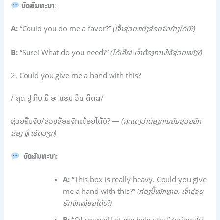
ບົດສົນທະນາ
:
A:
“Could you do me a favor?”
(ເຈົ້າຊ່ວຍຫຍັງຂ້ອຍຈັກຢ່າງໄດ້ບໍ?)
B:
“Sure! What do you need?”
(ໄດ້ເລີຍ! ເຈົ້າຕ້ອງການໃຫ້ຊ່ວຍຫຍັງ?)
2. Could you give me a hand with this?
/ ຄຸດ ຢູ ກິບ ມີ ອະ ແຮນ ວິດ ດິດສ/
ຊ່ວຍຢິັບຈັບ/ຊ່ວຍຂ້ອຍຈັກໜ້ອຍໄດ້ບໍ? —
(ສະແດງວ່າຕ້ອງການຄົນຊ່ວຍຍົກ
ຂອງ ຫຼື ເຮັດວຽກ)
ບົດສົນທະນາ:
A:
“This box is really heavy. Could you give
me a hand with this?”
(ກ່ອງນີ້ໜັກຫຼາຍ. ເຈົ້າຊ່ວຍ
ຍົກຈັກໜ້ອຍໄດ້ບໍ?)
B:
“Of course! Let me help you.”
(ແນ່ນອນໄດ້