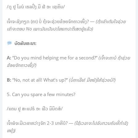
/ດູ ຢູ ໄມນ໌ ເຮລປິ່ງ ມີ ຟໍ ອະ ເຊເຄິນ/
ເຈົ້າຈະລັງກຽດ (ຄາ) ບໍ່ ຖ້າຈະຊ່ວຍຂ້ອຍຈັກຄາວໜຶ່ງ? —
(ຖ້າເຂົາເຕັມໃຈຊ່ວຍ
ເຂົາຈະຕອບ No ເພາະມັນເປັນປະໂຫຍກປະຕິເສດຢູ່ແລ້ວ)
ບົດສົນທະນາ:
A:
“Do you mind helping me for a second?”
(ເຈົ້າຈະຄາບໍ ຖ້າຊ່ວຍ
ຂ້ອຍຈັກຄາວໜຶ່ງ?)
B:
“No, not at all! What’s up?”
(ບໍ່ຄາເລີຍ! ມີຫຍັງໃຫ້ຊ່ວຍບໍ?)
5. Can you spare a few minutes?
/ແຄນ ຢູ ສະແປຣ໌ ອະ ຟິວ ມິນິດສ໌/
ເຈົ້າພໍຈະມີເວລາຫວ່າງຈັກ 2-3 ນາທີບໍ? —
(ໃຊ້ເວລາຈະໄປລົບກວນຄົນທີ່ກຳລັງ
ຫຍຸ້ງ)