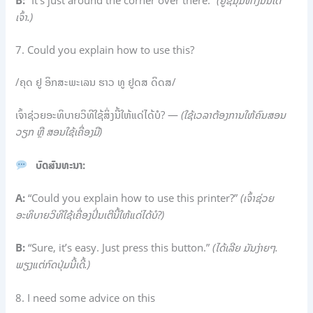
ເຈົ້າ.)
7. Could you explain how to use this?
/ຄຸດ ຢູ ອິກສະພະເລນ ຮາວ ທູ ຢູດສ ດິດສ/
ເຈົ້າຊ່ວຍອະທິບາຍວິທີໃຊ້ສິ່ງນີ້ໃຫ້ແດ່ໄດ້ບໍ? —
(ໃຊ້ເວລາຕ້ອງການໃຫ້ຄົນສອນ
ວຽກ ຫຼື ສອນໃຊ້ເຄື່ອງມື)
ບົດສົນທະນາ:
A:
“Could you explain how to use this printer?”
(ເຈົ້າຊ່ວຍ
ອະທິບາຍວິທີໃຊ້ເຄື່ອງປິ່ນເຕີນີ້ໃຫ້ແດ່ໄດ້ບໍ?)
B:
“Sure, it’s easy. Just press this button.”
(ໄດ້ເລີຍ ມັນງ່າຍໆ.
ພຽງແຕ່ກົດປຸ່ມນີ້ເດີ້.)
8. I need some advice on this