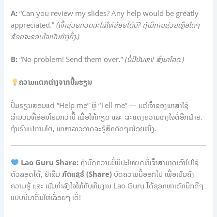
A:
“Can you review my slides? Any help would be greatly
appreciated.”
(ເຈົ້າຊ່ວຍກວດສະໄລ້ໃຫ້ຂ້ອຍໄດ້ບໍ? ຖ້າມີການຊ່ວຍເຫຼືອໃດໆ
ຂ້ອຍຈະຂອບໃຈເປັນຢ່າງຍິ່ງ.)
B:
“No problem! Send them over.”
(ບໍ່ມີບັນຫາ! ສົ່ງມາໂລດ.)
ຄວາມແຕກຕ່າງຈາກປື້ມຮຽນ
ປື້ມຮຽນສອນແຕ່ “Help me” ຫຼື “Tell me” — ແຕ່ເຈົ້າຂອງພາສາໃຊ້
ສຳນວນທີ່ອ່ອນໂຍນກວ່ານີ້ ເພື່ອໃຫ້ກຽດ ແລະ ສະແດງຄວາມເກງໃຈຕໍ່ອີກຝ່າຍ.
ຖ້າເຮົາແປຕາມໂຕ, ພາສາລາວອາດຈະຮູ້ສຶກຄັດໆໜ້ອຍໜຶ່ງ.
Lao Guru Share:
ຖ້າບົດຄວາມນີ້ມີປະໂຫຍດທີ່ເຈົ້າສາມາດເອົາໄປໃຊ້
ຕົວລອດໄດ້, ຢ່າລືມ
ກົດແຊຣ໌ (Share)
ບົດຄວາມນີ້ອອກໄປ ເພື່ອເປັນຄັງ
ຄວາມຮູ້ ແລະ ເປັນກຳລັງໃຈໃຫ້ກັບທີມງານ Lao Guru ໄດ້ຊອກຫາເຕັກນິກດີໆ
ແບບນີ້ມາຕື່ມໃຫ້ເລື້ອຍໆ ເດີ້!