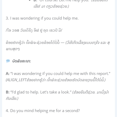
ເລີຍ! ມາ ດຽວຂ້ອຍຊ່ວຍ.)
3. I was wondering if you could help me.
/ໄອ ວອສ ວັນເດິຣິງ ອິຟ ຢູ ຄຸດ ເຮວປ໌ ມີ/
ຂ້ອຍຢາກຮູ້ວ່າ ເຈົ້າພໍຈະຊ່ວຍຂ້ອຍໄດ້ບໍ່ນໍ້ —
(ວິທີເກີດເລື່ອງແບບເກງໃຈ ແລະ ສຸ
ພາບສຸດໆ.
ບົດສົນທະນາ:
A:
“I was wondering if you could help me with this report.”
(ALIGN_LEFTຂ້ອຍຢາກຮູ້ວ່າ ເຈົ້າພໍຈະຊ່ວຍຂ້ອຍເຮັດບົດລາຍງານນີ້ໄດ້ບໍ່ນໍ້.)
B:
“I’d glad to help. Let’s take a look.”
(ຂ້ອຍຍິນດີຊ່ວຍ. ມາເບິ່ງນຳ
ກັນເລີຍ.)
4. Do you mind helping me for a second?