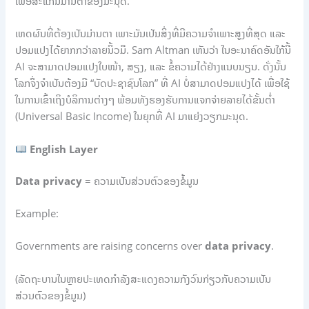
ເພື່ອສະແກນມ່ານຕາຂອງມະນຸດ.
ເຫດຜົນທີ່ຕ້ອງເປັນມ່ານຕາ ເພາະມັນເປັນສິ່ງທີ່ມີຄວາມຈຳເພາະສູງທີ່ສຸດ ແລະ
ປອມແປງໄດ້ຍາກກວ່າລາຍນິ້ວມື. Sam Altman ເຫັນວ່າ ໃນອະນາຄົດອັນໃກ້ນີ້
AI ຈະສາມາດປອມແປງໃບໜ້າ, ສຽງ, ແລະ ຂໍ້ຄວາມໄດ້ຢ່າງແນບນຽນ. ດັ່ງນັ້ນ
ໂລກຈຶ່ງຈຳເປັນຕ້ອງມີ “ບັດປະຊາຊົນໂລກ” ທີ່ AI ບໍ່ສາມາດປອມແປງໄດ້ ເພື່ອໃຊ້
ໃນການເຂົ້າເຖິງບໍລິການຕ່າງໆ ພ້ອມທັງຮອງຮັບການແຈກຈ່າຍລາຍໄດ້ຂັ້ນຕ່ຳ
(Universal Basic Income) ໃນຍຸກທີ່ AI ມາແຍ່ງວຽກມະນຸດ.
English Layer
Data privacy
= ຄວາມເປັນສ່ວນຕົວຂອງຂໍ້ມູນ
Example:
Governments are raising concerns over
data privacy
.
(ລັດຖະບານໃນຫຼາຍປະເທດກຳລັງສະແດງຄວາມກັງວົນກ່ຽວກັບຄວາມເປັນ
ສ່ວນຕົວຂອງຂໍ້ມູນ)