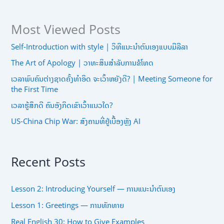
Most Viewed Posts
Self-Introduction with style | ວິທີແນະນຳຕົນເອງແບບມີລີລາ
The Art of Apology | ວາທະສິນສຳລັບການຂໍໂທດ
ເວລາພົບຄົນຕ່າງຊາດຄັ້ງທຳອິດ ຈະເວົ້າຫຍັງດີ? | Meeting Someone for
the First Time
ເວລາຮູ້ສຶກດີ ຄົນອັງກິດເຂົາເວົ້າແນວໃດ?
US-China Chip War: ສົງຄາມທີ່ຢູ່ເບື້ອງຫຼັງ AI
Recent Posts
Lesson 2: Introducing Yourself — ການແນະນຳຕົນເອງ
Lesson 1: Greetings — ການທັກທາຍ
Real English 30: How to Give Examples