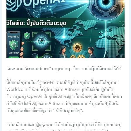
ເຈົ້າຈະຍອມ “ສະແກນມ່ານຕາ” ຂອງຕົນເອງ ເພື່ອແລກກັບເງິນດິຈິຕອນຟຣີບໍ?
ນີ້ບໍ່ແມ່ນໂຄງການໃນໜັງ Sci-Fi ແຕ່ມັນຄືສິ່ງທີ່ກຳລັງເກີດຂຶ້ນແທ້ໃນໂຄງການ
Worldcoin ທີ່ຮ່ວມກໍ່ຕັ້ງໂດຍ Sam Altman ບຸກຄົນສຳຄັນຜູ້ກຳນົດ
ທິດທາງຂອງ OpenAI. ໃນຍຸກທີ່ AI ສະຫຼາດຂຶ້ນເລື້ອຍໆ ຈົນເຮົາແຍກບໍ່ອອກ
ວ່າໃຜຄືຄົນ ໃຜຄື AI, Sam Altman ກຳລັງພະຍາຍາມສ້າງລະບົບຢັ້ງຢືນຕົວ
ຕົນຮູບແບບໃໝ່ ເພື່ອພິສູດວ່າ “ເຮົາຄືມະນຸດແທ້ໆ”.
ແຕ່ນັກວິເຄາະ ແລະ ຜູ້ຊ່ຽວຊານທົ່ວໂລກກຳລັງຕັ້ງຄຳຖາມວ່າ ນີ້ຄືທາງອອກຂອງ