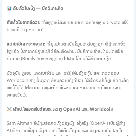
ຄົນທົ່ວໄປເບິ່ງ — ນັກວິເຄາະຄິດ
ຄົນທົ່ວໄປອາດຄິດວ່າ:
“ກໍພຽງແຕ່ສະແກນມ່ານຕາແລກກັບຫຼຽນ Crypto ຟຣີ
ບໍ່ເຫັນມີຫຍັງເສຍຫາຍ”
ແຕ່ນັກວິເຄາະຈະມອງວ່າ:
“ຂໍ້ມູນມ່ານຕາເປັນຂໍ້ມູນລະດັບສູງສຸດ ທີ່ຖ້າຫາກຮົ່ວ
ໄຫຼແລ້ວ ບໍ່ສາມາດປ່ຽນໃໝ່ໄດ້ຄືລະຫັດຜ່ານ. ມັນຄືການເອົາອະທິປະໄຕເໜືອ
ຮ່າງກາຍ (Bodily Sovereignty) ໄປຝາກໄວ້ກັບບໍລິສັດເອກະຊົນ”
ປັດຈຸບັນ ຫຼາຍປະເທດໃນເອີຣົບ ແລະ ອາຊີ ເລີ່ມສັ່ງລະງັບ ແລະ ກວດສອບ
Worldcoin ຢ່າງເຂັ້ມງວດ ຍ້ອນຄວາມກັງວົນວ່າ ບໍລິສັດຈະນຳຂໍ້ມູນອັດຕະລັກ
ເຫຼົ່ານີ້ໄປໃຊ້ປະໂຫຍດທາງທຸລະກິດ ຫຼື ລະບົບຮັກສາຄວາມປອດໄພອາດຈະບໍ່
ໜາແໜ້ນພໍ.
ຜົນປະໂຫຍດທັບຊ້ອນລະຫວ່າງ OpenAI ແລະ Worldcoin
Sam Altman ຄືຜູ້ກຸມອຳນາດທັງສອງຝັ່ງ. ຝັ່ງໜຶ່ງ (OpenAI) ເປັນຜູ້ສ້າງ
AI ທີ່ສະຫຼາດທີ່ສຸດ ເຊິ່ງອາດເຮັດໃຫ້ຄົນຕົກງານ ແລະ ສ້າງຄວາມປັ່ນປ່ວນໃນ