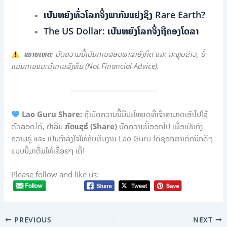
ເປັນຫຍັງທົ່ວໂລກຈິ່ງພາກັນແຍ່ງຊິງ Rare Earth?
The US Dollar: ເປັນຫຍັງໂລກຈິ່ງຖືຄອງໂດລາ
ໝາຍເຫດ
: ບົດຄວາມນີ້ເປັນການສອນພາສາອັງກິດ ແລະ ສະຫຼຸບຂ່າວ, ບໍ່
ແມ່ນການແນະນຳການລົງທຶນ (Not Financial Advice).
———————————–
Lao Guru Share:
ຖ້າບົດຄວາມນີ້ມີປະໂຫຍດທີ່ເຈົ້າສາມາດເອົາໄປໃຊ້
ຕົວລອດໄດ້, ຢ່າລືມ
ກົດແຊຣ໌ (Share)
ບົດຄວາມນີ້ອອກໄປ ເພື່ອເປັນຄັງ
ຄວາມຮູ້ ແລະ ເປັນກຳລັງໃຈໃຫ້ກັບທີມງານ Lao Guru ໄດ້ຊອກຫາເຕັກນິກດີໆ
ແບບນີ້ມາຕື່ມໃຫ້ເລື້ອຍໆ ເດີ້!
Please follow and like us:
PREVIOUS
NEXT