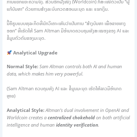
ການແຍກແຍະຄວາມຈິງ. ສ່ວນອີກຝັ່ງໜຶ່ງ (Worldcoin) ກໍສະເໜີຕົວເປັນ “ຜູ້
ແກ້ບັນຫາ” ດ້ວຍການສ້າງລະບົບກວດສອບມະນຸດ ແລະ ແຈກເງິນ.
ນີ້ຄືຮູບແບບທຸລະກິດທີ່ນັກວິເຄາະເຫັນວ່າເປັນການ “ສ້າງບັນຫາ ເພື່ອຂາຍທາງ
ອອກ” ທີ່ເຮັດໃຫ້ Sam Altman ມີອຳນາດຄວບຄຸມທັງສະໝອງຂອງ AI ແລະ
ຂໍ້ມູນຕົວຕົນຂອງມະນຸດ.
Analytical Upgrade
Normal Style:
Sam Altman controls both AI and human
data, which makes him very powerful.
(Sam Altman ຄວບຄຸມທັງ AI ແລະ ຂໍ້ມູນມະນຸດ ເຮັດໃຫ້ລາວມີອຳນາດ
ຫຼາຍ)
Analytical Style:
Altman’s dual involvement in OpenAI and
Worldcoin creates a
centralized chokehold
on both artificial
intelligence and human
identity verification
.