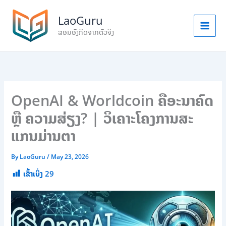
S
Skip
e
to
LaoGuru
a
content
ສອນອັງກິດຈາກຕົວຈິງ
r
c
h
OpenAI & Worldcoin ຄືອະນາຄົດ
ຫຼື ຄວາມສ່ຽງ? | ວິເຄາະໂຄງການສະ
ແກນມ່ານຕາ
By
LaoGuru
/
May 23, 2026
ເຂົ້າເບິ່ງ
29