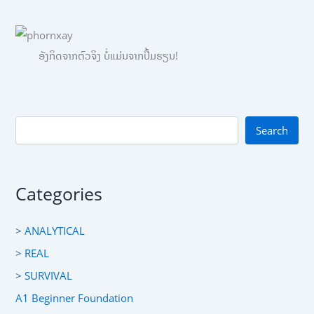
ອັງກິດຈາກຕົວຈິງ ບໍ່ແມ່ນຈາກປື້ມຮຽນ!
Search
Categories
> ANALYTICAL
> REAL
> SURVIVAL
A1 Beginner Foundation