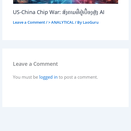
US-China Chip War: ສົງຄາມທີ່ຢູ່ເບື້ອງຫຼັງ AI
Leave a Comment
/
> ANALYTICAL
/ By
LaoGuru
Leave a Comment
You must be
logged in
to post a comment.