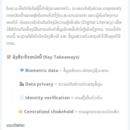
ໃນຂະນະທີ່ເຕັກໂນໂລຊີນີ້ກຳລັງຂະຫຍາຍຕົວ, ປະເທດກຳລັງພັດທະນາຫຼາຍແຫ່ງ
ກາຍເປັນເປົ້າໝາຍຫຼັກໃນການໄປຕັ້ງໂຕະສະແກນມ່ານຕາ ເພາະຜູ້ຄົນຕ້ອງການ
ລາຍໄດ້. ຄົນລາວເຮົາຈຳເປັນຕ້ອງມີຄວາມຮູ້ເທົ່າທັນ (Digital Literacy) ເພື່ອ
ບໍ່ໃຫ້ຕົກເປັນເຄື່ອງມືໃນການເກັບກຳຂໍ້ມູນໂດຍທີ່ເຮົາບໍ່ຮູ້ເທົ່າເຖິງການ. ການເຂົ້າໃຈ
ເກມນີ້ ຈະຊ່ວຍໃຫ້ເຮົາປົກປ້ອງສິດທິ ແລະ ຂໍ້ມູນສ່ວນຕົວຂອງເຮົາໄດ້ໃນຍຸກດິຈິ
ຕອນ.
ສິ່ງທີ່ຈະຈື່ຈາກບົດນີ້ (Key Takeaways)
Biometric data
= ຂໍ້ມູນອັດຕະະລັກທາງຊີວະພາບ
Data privacy
= ຄວາມເປັນສ່ວນຕົວຂອງຂໍ້ມູນ
Identity verification
= ການຢັ້ງຢືນຕົວຕົນ
Centralized chokehold
= ການຜູກຂາດແບບເບັດເສັດ
ແນະນຳອ່ານ: