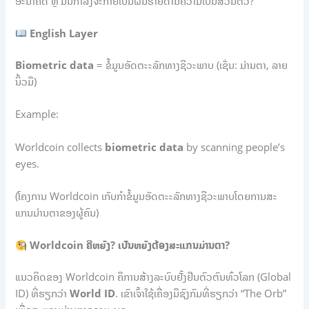
ອະນາຄົດ ຫຼື ມັນກຳລັງຈະກາຍເປັນຝັນຮ້າຍດ້ານຄວາມເປັນສ່ວນຕົວ?
English Layer
Biometric data
= ຂໍ້ມູນອັດຕະະລັກທາງຊີວະພາບ (ເຊັ່ນ: ມ່ານຕາ, ລາຍ
ນິ້ວມື)
Example:
Worldcoin collects
biometric data
by scanning people’s
eyes.
(ໂຄງການ Worldcoin ເກັບກຳຂໍ້ມູນອັດຕະະລັກທາງຊີວະພາບໂດຍການສະ
ແກນມ່ານຕາຂອງຜູ້ຄົນ)
Worldcoin ຄືຫຍັງ? ເປັນຫຍັງຕ້ອງສະແກນມ່ານຕາ?
ແນວຄິດຂອງ Worldcoin ຄືການສ້າງລະບົບຢັ້ງຢືນຕົວຕົນທົ່ວໂລກ (Global
ID) ທີ່ຮຽກວ່າ
World ID
. ເຂົາເຈົ້າໃຊ້ເຄື່ອງມືຊົງກົມທີ່ຮຽກວ່າ “The Orb”