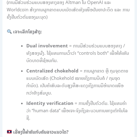
(ການມີສ່ວນຮ່ວມແບບສອງທາງຂອງ Altman ໃນ OpenAI ແລະ
Worldcoin ສ້າງການຜູກຂາດແບບເບັດເສັດທັງເໜືອປັນຍາປະດິດ ແລະ ການ
ຢັ້ງຢືນຕົວຕົນຂອງມະນຸດ)
ເຈາະເລິກໂຄງສ້າງ:
Dual involvement
= ການມີສ່ວນຮ່ວມແບບສອງທາງ /
ທັງສອງຝັ່ງ. ໃຊ້ແທນການເວົ້າວ່າ “controls both” ເພື່ອໃຫ້ເຫັນ
ບົດບາດທີ່ຊ້ອນກັນ.
Centralized chokehold
= ການຜູກຂາດ ຫຼື ກຸມຈຸດຕາຍ
ແບບເບັດເສັດ (Chokehold ໝາຍເຖິງການບີບຄໍ / ກຸມຈຸດ
ກຳນົດ). ເປັນຄຳສັບລະດັບສູງທີ່ສະແດງເຖິງການມີອຳນາດເໜືອ
ກວ່າຢ່າງສົມບູນ.
Identity verification
= ການຢັ້ງຢືນຕົວຕົນ. ໃຊ້ແທນຄຳ
ວ່າ “human data” ເພື່ອເຈາະຈົງເຖິງຂະບວນການທາງເຕັກໂນໂລ
ຊີ.
ເລື່ອງນີ້ສຳຄັນກັບຄົນລາວແນວໃດ?