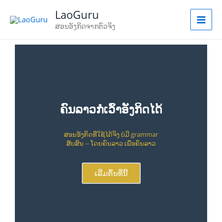
Skip
LaoGuru
to
ສອນອັງກິດຈາກຕົວຈິງ
content
ຄົນລາວກໍເວົ້າອັງກິດໄດ້
ສອນອັງກິດທີ່ໃຊ້ໄດ້ຈິງ ບໍ່ມີ grammar
ສັບສົນ -- ໂດຍຄົນລາວ ເພື່ອຄົນລາວ
ເລີ່ມຕົ້ນທີ່ນີ້