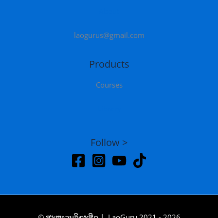
About
laogurus@gmail.com
Products
Courses
Library
Follow >
© ສະຫງວນລິຂະສິດ | LaoGuru 2021 - 2026