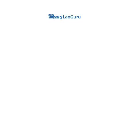
ວິທີຂອງ LaoGuru