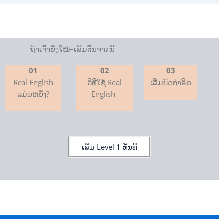
ຖ້າເຈົ້າຍັງໃໝ່–ເລີ່ມຕົ້ນຈາກນີ້
01
02
03
Real English
ວິທີໃຊ້ Real
ເລີ່ມບົດທຳອິດ
ແມ່ນຫຍັງ?
English
ເລີ່ມ Level 1 ທັນທີ