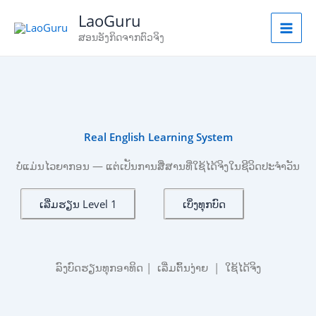
Skip
LaoGuru
to
ສອນອັງກິດຈາກຕົວຈິງ
content
Real English Learning System
ບໍ່ແມ່ນໄວຍາກອນ — ແຕ່ເປັນການສື່ສານທີ່ໃຊ້ໄດ້ຈິງໃນຊີວິດປະຈຳວັນ
ເລີ່ມຮຽນ Level 1
ເບິ່ງທຸກບົດ
ລົງບົດຮຽນທຸກອາທິດ | ເລີ່ມຕົ້ນງ່າຍ | ໃຊ້ໄດ້ຈິງ