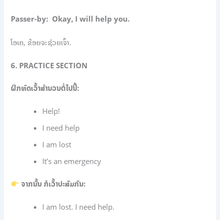
Passer-by: Okay, I will help you.
ໂອເຄ, ຂ້ອຍຈະຊ່ວຍເຈົ້າ.
6. PRACTICE SECTION
ຝຶກຫັດເວົ້າສຳນວນຕໍ່ໄປນີ້:
Help!
I need help
I am lost
It’s an emergency
ຈາກນັ້ນ ກໍເວົ້າປະສົມກັນ:
I am lost. I need help.