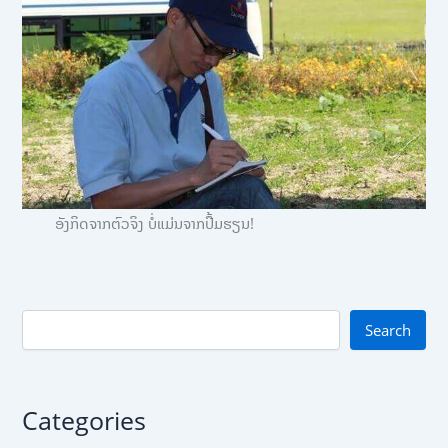
ອັງກິດຈາກຕົວຈິງ ບໍ່ແມ່ນຈາກປື້ມຮຽນ!
Search
Categories