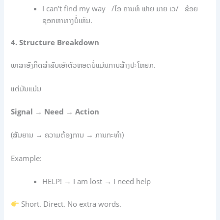
I can’t find my way /ໄອ ຄານທ໌ ຟາຍ ມາຍ ເວ/ ຂ້ອຍ
ຊອກຫາທາງບໍ່ເຫັນ.
4. Structure Breakdown
ພາສາອັງກິດສຳລັບເອົາຕົວຫຼອດບໍ່ແມ່ນການສ້າງປະໂຫຍກ.
ແຕ່ມັນແມ່ນ
Signal
→ Need
→ Action
(ສັນຍານ → ຄວາມຕ້ອງການ → ການກະທຳ)
Example:
HELP! → I am lost → I need help
Short. Direct. No extra words.