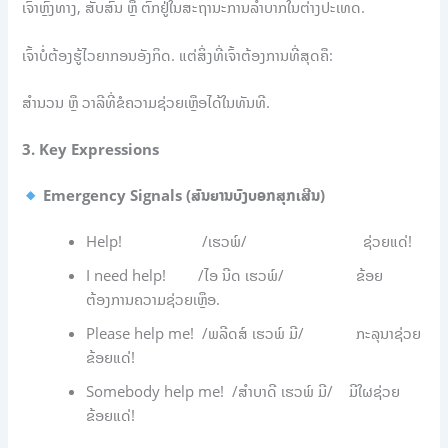
ເຈົ້າຫຼົງທາງ, ສັບສົນ ຫຼື ຕົກຢູ່ໃນສະຖານະການລຳບາກໃນຕ່າງປະເທດ.
ເຈົ້າບໍ່ຕ້ອງຮູ້ໄວຍາກອນອັງກິດ. ແຕ່ສິ່ງທີ່ເຈົ້າຕ້ອງການທີ່ສຸດຄື:
ສຳນວນ ຫຼື ວາລີທີ່ຂໍຄວາມຊ່ວຍເຫຼືອໄດ້ໃນທັນທີ.
3. Key Expressions
Emergency Signals (ສັນຍານບົງບອກສຸກເສີນ)
Help! /ເຮວພ໌/ ຊ່ວຍແດ່!
I need help! /ໄອ ນີດ ເຮວພ໌/ ຂ້ອຍ
ຕ້ອງການຄວາມຊ່ວຍເຫຼືອ.
Please help me! /ພລີດສ໌ ເຮວພ໌ ມີ/ ກະລຸນາຊ່ວຍ
ຂ້ອຍແດ່!
Somebody help me! /ສຳບາດີ ເຮວພ໌ ມີ/ ມີໃຜຊ່ວຍ
ຂ້ອຍແດ່!