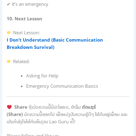
✔ It’s an emergency
10. Next Lesson
Next Lesson:
I Don’t Understand (Basic Communication
Breakdown Survival)
Related:
Asking for Help
Emergency Communication Basics
Share
ຖ້າບົດຄວາມນີ້ມີປະໂຫຍດ, ຢ່າລືມ
ກົດແຊຣ໌
(Share)
ບົດຄວາມນີ້ອອກໄປ ເພື່ອແບ່ງປັນຄວາມຮູ້ດີໆ ໃຫ້ກັບໝູ່ເພື່ອນ ແລະ
ເປັນກຳລັງໃຈໃຫ້ກັບທີມງານ Lao Guru ເດີ້!
Please follow and like us: