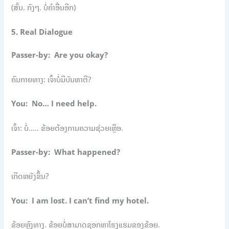
(ສັ້ນ. ກົງໆ. ບໍ່ຄຳອື່ນອີກ)
5. Real Dialogue
Passer-by: Are you okay?
ຄົນກາຍທາງ: ເຈົ້າບໍ່ມີບັນຫາຕີ?
You: No… I need help.
ເຈົ້າ: ບໍ່….. ຂ້ອຍຕ້ອງການຄວາມຊ່ວຍເຫຼືອ.
Passer-by: What happened?
ເກີດຫຍັງຂຶ້ນ?
You: I am lost. I can’t find my hotel.
ຂ້ອຍຫຼົງທາງ. ຂ້ອຍບໍ່ສາມາດຊອກຫາໂຮງແຮມຂອງຂ້ອຍ.