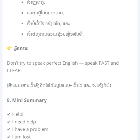
ເຈົ້າຫຼົງທາງ,
ເຈົາຕົກຢູ່ໃນອັນຕະລາຍ,
ເຈົ້າບໍ່ເຂົ້າໃຈຫຍັງໝົດ, ແລະ
ເຈົ້າຕ້ອງການຄວາມຊ່ວຍເຫຼືອທັນທີ.​
ຫຼັກການ:
Don’t try to speak perfect English — speak FAST and
CLEAR.
(ຢ່າພະຍາຍາມເວົ້າອັງກິດໃຫ້ສົມບູນແບບ–ເວົ້າໄວ ແລະ ຈະແຈ້ງກໍພໍ)
9. Mini Summary
✔ Help!
✔ I need help
✔ I have a problem
✔ I am lost