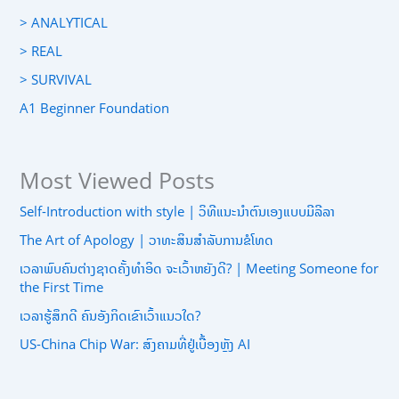
> ANALYTICAL
> REAL
> SURVIVAL
A1 Beginner Foundation
Most Viewed Posts
Self-Introduction with style | ວິທີແນະນຳຕົນເອງແບບມີລີລາ
The Art of Apology | ວາທະສິນສຳລັບການຂໍໂທດ
ເວລາພົບຄົນຕ່າງຊາດຄັ້ງທຳອິດ ຈະເວົ້າຫຍັງດີ? | Meeting Someone for
the First Time
ເວລາຮູ້ສຶກດີ ຄົນອັງກິດເຂົາເວົ້າແນວໃດ?
US-China Chip War: ສົງຄາມທີ່ຢູ່ເບື້ອງຫຼັງ AI