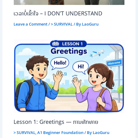
ເວລາບໍ່ເຂົ້າໃຈ – I DON’T UNDERSTAND
Leave a Comment
/
> SURVIVAL
/ By
LaoGuru
Lesson 1: Greetings — ການທັກທາຍ
> SURVIVAL
,
A1 Beginner Foundation
/ By
LaoGuru