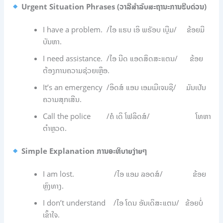
Urgent Situation Phrases (ວາລີສຳລັບສະຖານະການຮີບດ່ວນ)
I have a problem. /ໄອ ແຮບ ເອິ ພຣັອບ ເບຼີມ/ ຂ້ອຍມີ
ບັນຫາ.
I need assistance. /ໄອ ນີດ ແອດສິດສະແຕນ/ ຂ້ອຍ
ຕ້ອງການຄວາມຊ່ວຍເຫຼືອ.
It’s an emergency /ອິດສ໌ ແອນ ເອມເມີເຈນຊີ/ ມັນເປັນ
ຄວາມສຸກເສີນ.
Call the police /ຄໍ ເດິ ໂຟລິດສ໌/ ໂທຫາ
ຕຳຫຼວດ.
Simple Explanation ການອະທິບາຍງ່າຍໆ
I am lost. /ໄອ ແອມ ລອດສ໌/ ຂ້ອຍ
ຫຼົງທາງ.
I don’t understand /ໄອ ໂດນ ອັນເດິສະແຕນ/ ຂ້ອຍບໍ່
ເຂົ້າໃຈ.