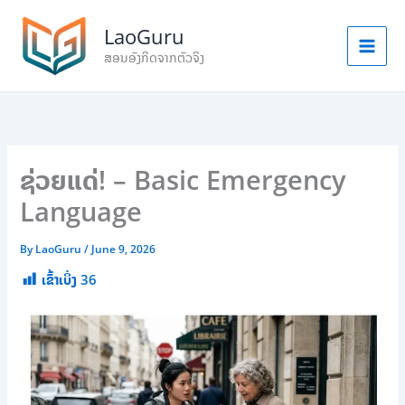
S
Skip
e
to
LaoGuru
a
content
ສອນອັງກິດຈາກຕົວຈິງ
r
c
h
ຊ່ວຍແດ່! – Basic Emergency
Language
By
LaoGuru
/
June 9, 2026
ເຂົ້າເບິ່ງ
36