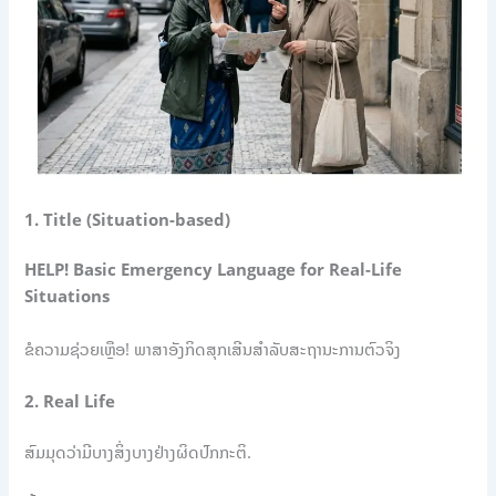
1. Title (Situation-based)
HELP! Basic Emergency Language for Real-Life
Situations
ຂໍຄວາມຊ່ວຍເຫຼືອ! ພາສາອັງກິດສຸກເສີນສຳລັບສະຖານະການຕົວຈິງ
2. Real Life
ສົມມຸດວ່າມີບາງສິ່ງບາງຢ່າງຜິດປົກກະຕິ.