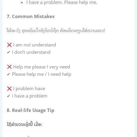
I have a problem. Please help me.
7. Common Mistakes
ໃຫ້ລະວັງ ຫຼາຍຄົນເວົ້າອັງກິດບໍ່ຖືກ ຍ້ອນຄິດທຽບໃສ່ຄວາມລາວ!
I am not understand
✔ I don’t understand
Help me please I very need
✔ Please help me / I need help
I problem have
✔ I have a problem
8. Real-life Usage Tip
ໃຊ້ສຳນວນເຫຼົ່ານີ້ ເມື່ອ: