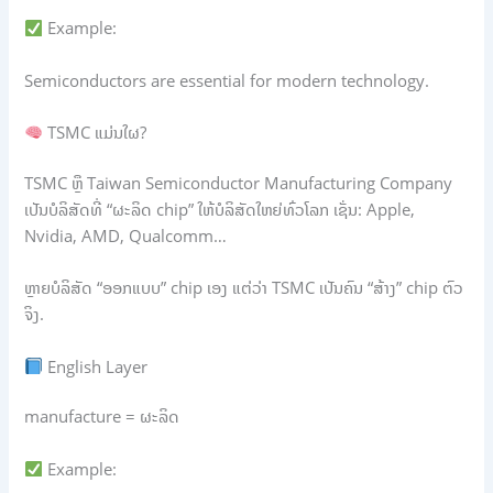
Example:
Semiconductors are essential for modern technology.
TSMC ແມ່ນໃຜ?
TSMC ຫຼື Taiwan Semiconductor Manufacturing Company
ເປັນບໍລິສັດທີ່ “ຜະລິດ chip” ໃຫ້ບໍລິສັດໃຫຍ່ທົ່ວໂລກ ເຊັ່ນ: Apple,
Nvidia, AMD, Qualcomm…
ຫຼາຍບໍລິສັດ “ອອກແບບ” chip ເອງ ແຕ່ວ່າ TSMC ເປັນຄົນ “ສ້າງ” chip ຕົວ
ຈິງ.
English Layer
manufacture = ຜະລິດ
Example: