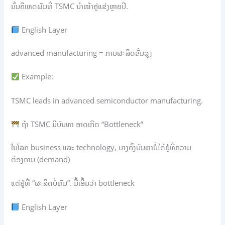
ນັ້ນຄືເຫດຜົນທີ່ TSMC ນຳໜ້າຄູ່ແຂ່ງຫຼາຍປີ.
English Layer
advanced manufacturing = ການຜະລິດຂັ້ນສູງ
Example:
TSMC leads in advanced semiconductor manufacturing.
ຖ້າ TSMC ມີບັນຫາ ອາດເກີດ “Bottleneck”
ໃນໂລກ business ແລະ technology, ບາງຄັ້ງບັນຫາບໍ່ໄດ້ຢູ່ທີ່ຄວາມ
ຕ້ອງການ (demand)
ແຕ່ຢູ່ທີ່ “ຜະລິດບໍ່ທັນ”. ນີ້ເອີ້ນວ່າ bottleneck
English Layer