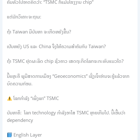
ຄົນທົ່ວໄປອາດຄິດວ່າ: “TSMC ກໍແມ່ນໂຮງງານ chip”
ແຕ່ນັກວິເຄາະຈະຖາມ:
ຖ້າ Taiwan ມີບັນຫາ ຈະເກີດຫຍັງຂຶ້ນ?
ເປັນຫຍັງ US ແລະ China ຈຶ່ງໃຫ້ຄວາມສຳຄັນກັບ Taiwan?
ຖ້າ TSMC ຢຸດຜະລິດ chip ຊົ່ວຄາວ ເສດຖະກິດໂລກຈະກະທົບແນວໃດ?
ນີ້ແຫຼະຄື ພູມີສາດການເມືອງ “Geoeconomics” ເຊິ່ງເຈົ້າອ່ານຈະຮູ້ແລ້ວຈາກ
ບົດຄວາມກ່ອນ.
ໂລກກຳລັງ “ເພິ່ງພາ” TSMC
ບັນຫາຄື: ໂລກ technology ກຳລັງອາໄສ TSMC ຫຼາຍເກີນໄປ. ນີ້ເອີ້ນວ່າ
dependency
English Layer