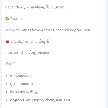
dependency = ການເພິ່ງພາ, ຂຶ້ນຕໍ່ (ບາງຢ່າງ)
Example:
Many countries have a strong dependency on TSMC.
ບໍ່ແມ່ນໃຜກໍສ້າງ chip ຂັ້ນສູງໄດ້
ການຜະລິດ chip ຂັ້ນສູງ ຍາກຫຼາຍ
ຕ້ອງໃຊ້:
ເຕັກໂນໂລຊີຂັ້ນສູງ
ເງິນທຶນມະຫາສານ
ວິສະວະກອນລະດັບສູງ
ຕ່ອງໂສ້ອຸປະທານ (supply chain) ທີ່ສັບຊ້ອນ