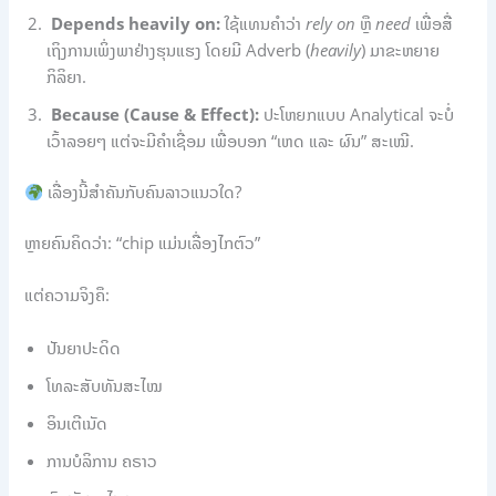
Depends heavily on:
ໃຊ້ແທນຄຳວ່າ
rely on
ຫຼື
need
ເພື່ອສື່
ເຖິງການເພິ່ງພາຢ່າງຮຸນແຮງ ໂດຍມີ Adverb (
heavily
) ມາຂະຫຍາຍ
ກິລິຍາ.
Because (Cause & Effect):
ປະໂຫຍກແບບ Analytical ຈະບໍ່
ເວົ້າລອຍໆ ແຕ່ຈະມີຄຳເຊື່ອມ ເພື່ອບອກ “ເຫດ ແລະ ຜົນ” ສະເໝີ.
ເລື່ອງນີ້ສຳຄັນກັບຄົນລາວແນວໃດ?
ຫຼາຍຄົນຄິດວ່າ: “chip ແມ່ນເລື່ອງໄກຕົວ”
ແຕ່ຄວາມຈິງຄື:
ປັນຍາປະດິດ
ໂທລະສັບທັນສະໄໝ
ອິນເຕີເນັດ
ການບໍລິການ ຄຣາວ