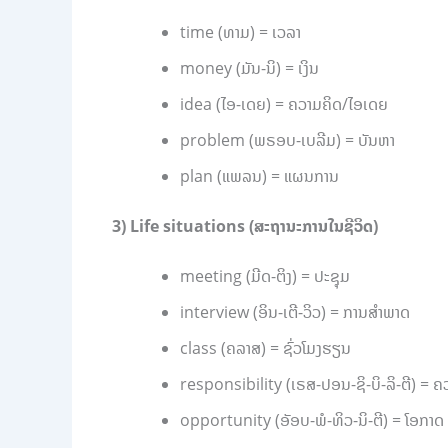
time (ທາມ) = ເວລາ
money (ມັນ-ນິ) = ເງິນ
idea (ໄອ-ເດຍ) = ຄວາມຄິດ/ໄອເດຍ
problem (ພຣອບ-ເບລີມ) = ບັນຫາ
plan (ແພລນ) = ແຜນການ
3) Life situations (ສະຖານະການໃນຊີວິດ)
meeting (ມີດ-ຕິງ) = ປະຊຸມ
interview (ອິນ-ເຕີ-ວິວ) = ການສຳພາດ
class (ຄລາສ) = ຊົ່ວໂມງຮຽນ
responsibility (ເຣສ-ປອນ-ຊິ-ບິ-ລິ-ຕີ) =
opportunity (ອັອບ-ພໍ-ທິວ-ນິ-ຕີ) = ໂອກາດ