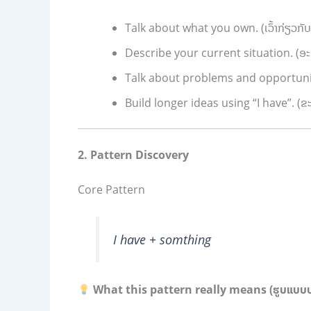
Talk about what you own. (ເວົ້າກ່ຽວກັບສິ່ງທ
Describe your current situation. (ອະທ
Talk about problems and opportunities
Build longer ideas using “I have”. (
2. Pattern Discovery
Core Pattern
I have + somthing
What this pattern really means (ຮູບແບບປະ