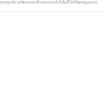
ກດຽວກັນ ແຕ່ສາມາດອະທິບາຍຄວາມເປັນຈິງໃນຊີວິດໄດ້ຫຼາຍຮູບແບບ).