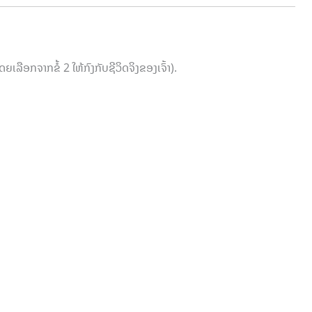
ລືອກຈາກຂໍ້ 2 ໃຫ້ກົງກັບຊີວິດຈິງຂອງເຈົ້າ).