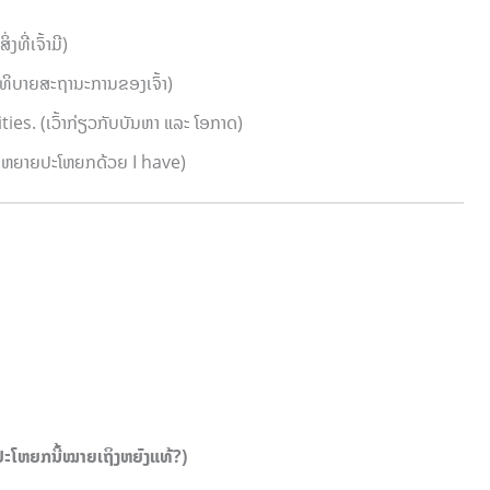
ີ່ເຈົ້າມີ)
ິບາຍສະຖານະການຂອງເຈົ້າ)
. (ເວົ້າກ່ຽວກັບບັນຫາ ແລະ ໂອກາດ)
ຂະຫຍາຍປະໂຫຍກດ້ວຍ I have)
ໂຫຍກນີ້ໝາຍເຖິງຫຍັງແທ້?)