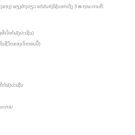
ສິ່ງຂອງ) ພຽງຢ່າງດຽວ ແຕ່ມັນຍັງໃຊ້ບອກເຖິງ 3 ສະຖານະການຄື:
ທີ່ເຈົ້າກຳລັງປະເຊີນ)
ນຊີວິດຂອງເຈົ້າຕອນນີ້)
ທີ່ກຳລັງປະເຊີນ
ານະການ