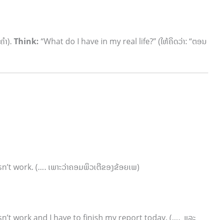
ຄຳ).
Think:
“What do I have in my real life?” (ໃຫ້ຄິດວ່າ: “ຕອນ
t work. (…. ເພາະວ່າຄອມພິວເຕີຂອງຂ້ອຍເພ)
t work and I have to finish my report today. (…. ແລະ