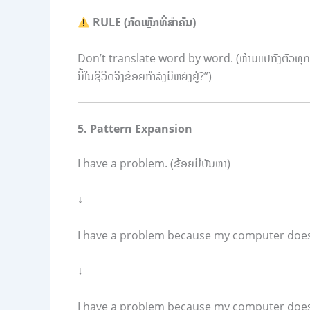
RULE (ກົດເຫຼັກທີ່ສຳຄັນ)
Don’t translate word by word. (ຫ້າມແປກົງຕົວທຸກ
ນີ້ໃນຊີວິດຈິງຂ້ອຍກຳລັງມີຫຍັງຢູ່?”)
5. Pattern Expansion
I have a problem. (ຂ້ອຍມີບັນຫາ)
↓
I have a problem because my computer doesn’
↓
I have a problem because my computer doesn’