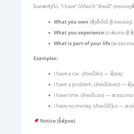
ໃນພາສາອັງກິດ, “I have” ບໍ່ໄດ້ແປວ່າ “ຂ້ອຍມີ” (ຄອບຄອງ
What you own
(ສິ່ງທີ່ເຈົ້າມີ ຫຼື ຄອບຄອງ)
What you experience
(ປະສົບການ ຫຼື ສິ່ງ
What is part of your life
(ສະຖານະການໃ
Examples:
I have a car. (ຂ້ອຍມີລົດ) —
ສິ່ງຂອງ
I have a problem. (ຂ້ອຍມີບັນຫາ) —
ສິ່ງ
I have time. (ຂ້ອຍມີເວລາ) —
ສະຖານະການ
I have no money. (ຂ້ອຍບໍ່ມີເງິນ) —
ສະຖ
Notice (ຂໍ້ສັງເກດ)