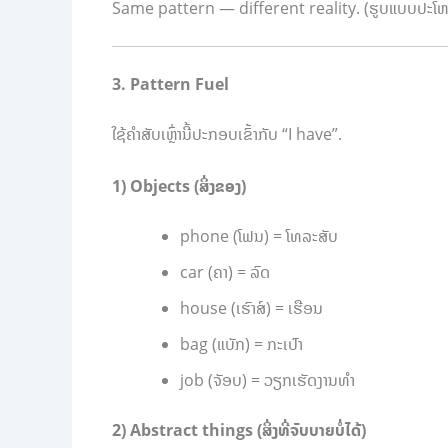
Same pattern — different reality. (ຮູບແບບປະໂຫຍ
3. Pattern Fuel
ໃຊ້ຄຳສັບເຫຼົ່ານີ້ປະກອບເຂົ້າກັບ “I have”.
1) Objects (ສິ່ງຂອງ)
phone (ໂຟນ) = ໂທລະສັບ
car (ຄາ) = ລົດ
house (ເຮົາສ໌) = ເຮືອນ
bag (ແບັກ) = ກະເປົາ
job (ຈັອບ) = ວຽກເຮັດງານທຳ
2) Abstract things (ສິ່ງທີ່ຈັບບາຍບໍ່ໄດ້)