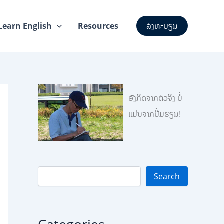
S
e
a
Learn English
Resources
ລົງທະບຽນ
r
c
h
ອັງກິດຈາກຕົວຈິງ ບໍ່
ແມ່ນຈາກປື້ມຮຽນ!
Search